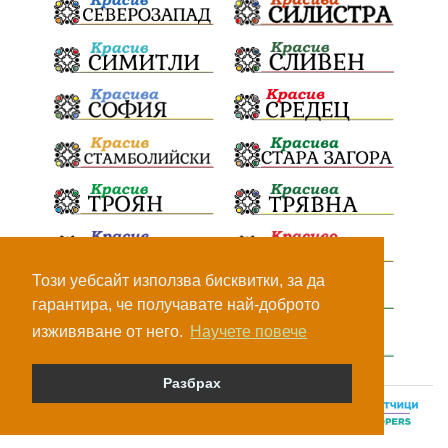
Този уебсайт използва бисквитки, за да
гарантира, че получавате най-доброто
изживяване от него.
Научете повече
Разбрах
© Всички права са запазени, 2026.