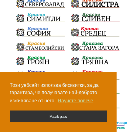
Този уебсайт използва бисквитки, за да
гарантира, че получавате най-доброто
изживяване от него.
Научете повече
Разбрах
© Всички права са запазени, 2026.