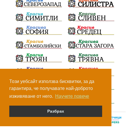
Този уебсайт използва бисквитки, за да
гарантира, че получавате най-доброто
изживяване от него.
Научете повече
Разбрах
© Всички права са запазени, 2026.