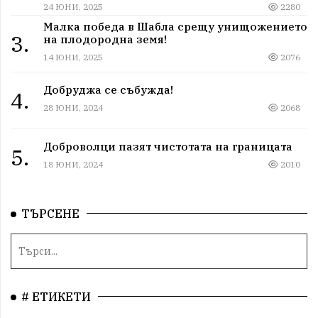
в мрежа от мълчание и прикриване.
24 ЮНИ, 2025
2280
Малка победа в Шабла срещу унищожението
3.
на плодородна земя!
14 ЮНИ, 2025
2076
Добруджа се събужда!
4.
28 ЮНИ, 2024
2068
Доброволци пазят чистотата на границата
5.
18 ЮНИ, 2024
2010
ТЪРСЕНЕ
# ЕТИКЕТИ