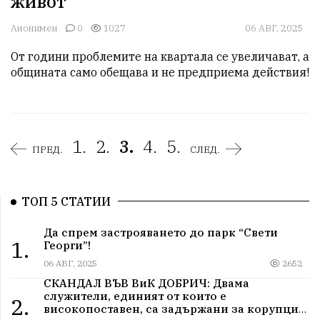
живот
Анонимен
0
1027
06 АВГ, 2025
От години проблемите на квартала се увеличават, а 
общината само обещава и не предприема действия!
1.
2.
3.
4.
5.
ПРЕД.
СЛЕД.
ТОП 5 СТАТИИ
Да спрем застрояването до парк “Свети
1.
Георги”!
06 АВГ, 2025
2652
СКАНДАЛ ВЪВ ВиК ДОБРИЧ: Двама
служители, единият от които е
2.
високопоставен, са задържани за корупция