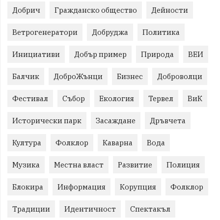
Добрич
Гражданско общество
Дейности
Ветрогенератори
Добруджа
Политика
Инициативи
Добър пример
Природа
ВЕИ
Балчик
ДоброЖънци
Бизнес
Доброволци
Фестивал
Събор
Екология
Тервел
ВиК
Исторически парк
Засаждане
Дръвчета
Култура
Фолклор
Каварна
Вода
Музика
Местна власт
Развитие
Полиция
Блокира
Информация
Корупция
Фолклор
Традиции
Идентичност
Спектакъл