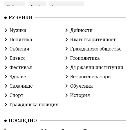
Табели
Глоби
Велотуризъм
РУБРИКИ
Благотворителност
Кампания
Фондация
Музика
Дейности
Работа
Статистика
Народност
Ценности
Политика
Благотворителност
Ретро
Изложение
Международен
Футбол
Събития
Гражданско общество
Бизнес
Геополитика
Лига
Сдружения
екология
протест
Фестивал
Държавни институции
протест
Язовир
Одринци
Наследство
Здраве
Ветрогенератори
Концерт
Здраве
Победа
Баскетбол
Свлачище
Обучения
Спорт
История
Усмивки
Игри
история
празник
Гражданска позиция
независтимост
Община Добрич
ПОСЛЕДНО
Община Добрич
Общински съвет Добрич