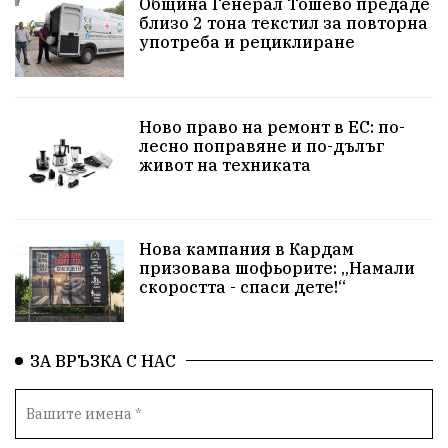
Община Генерал Тошево предаде
близо 2 тона текстил за повторна
Шах
Балканиада
Спорт
Световен
употреба и рециклиране
Шампион
Почит
Българево
язовир Одринци
Суха река
събитие
Ново право на ремонт в ЕС: по-
лесно поправяне и по-дълъг
Общност
Крушари
живот на техниката
Нова кампания в Кардам
призовава шофьорите: „Намали
скоростта - спаси дете!“
ЗА ВРЪЗКА С НАС