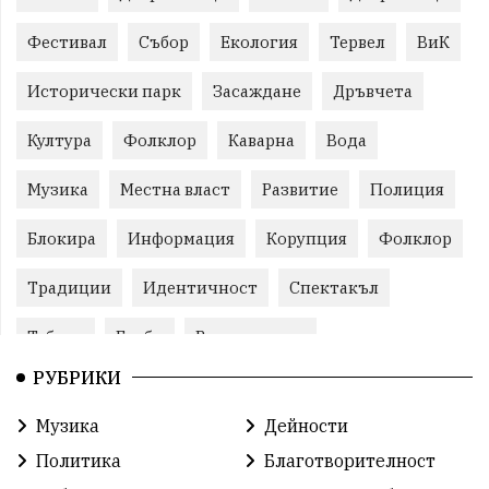
Фестивал
Събор
Екология
Тервел
ВиК
Исторически парк
Засаждане
Дръвчета
Култура
Фолклор
Каварна
Вода
Музика
Местна власт
Развитие
Полиция
Блокира
Информация
Корупция
Фолклор
Традиции
Идентичност
Спектакъл
Табели
Глоби
Велотуризъм
РУБРИКИ
Благотворителност
Кампания
Фондация
Музика
Дейности
Работа
Статистика
Народност
Ценности
Политика
Благотворителност
Ретро
Изложение
Международен
Футбол