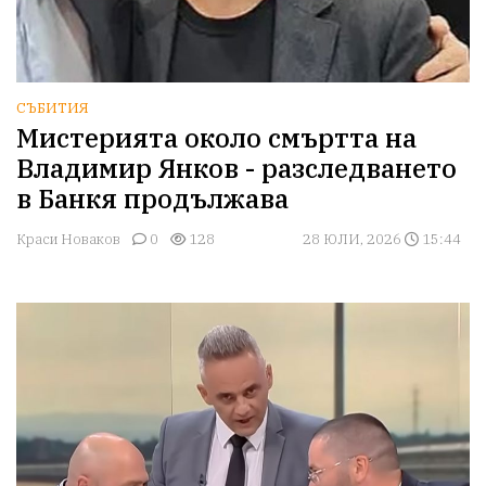
СЪБИТИЯ
Мистерията около смъртта на
Владимир Янков - разследването
в Банкя продължава
Краси Новаков
0
128
28 ЮЛИ, 2026
15:44