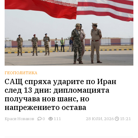
ГЕОПОЛИТИКА
САЩ спряха ударите по Иран
след 13 дни: дипломацията
получава нов шанс, но
напрежението остава
Краси Новаков
0
111
28 ЮЛИ, 2026
15:21