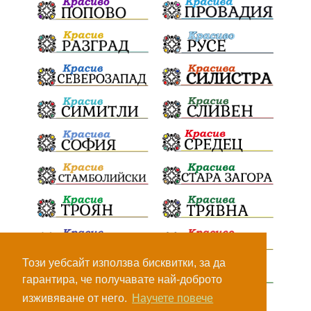
Този уебсайт използва бисквитки, за да
гарантира, че получавате най-доброто
изживяване от него.
Научете повече