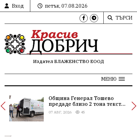
Вход
петък, 07.08.2026
ТЪРСИ
Издател БЛАЖЕНСТВО ЕООД
МЕНЮ
а“
Община Генерал Тошево
предаде близо 2 тона текстил
за повторна употреба и
07 АВГ, 2026
45
рециклиране