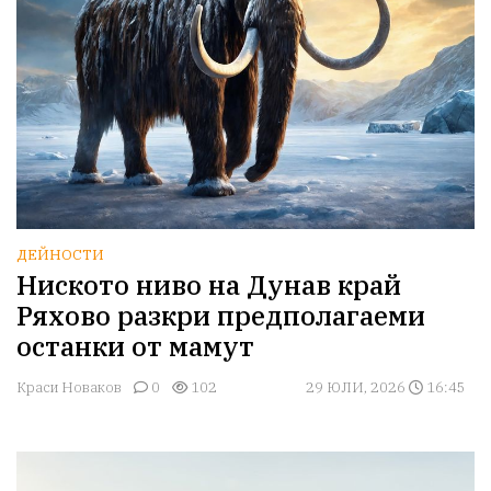
ДЕЙНОСТИ
Ниското ниво на Дунав край
Ряхово разкри предполагаеми
останки от мамут
Краси Новаков
0
102
29 ЮЛИ, 2026
16:45