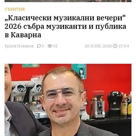
СЪБИТИЯ
„Класически музикални вечери“
2026 събра музиканти и публика
в Каварна
Краси Новаков
0
92
28 ЮЛИ, 2026
15:54