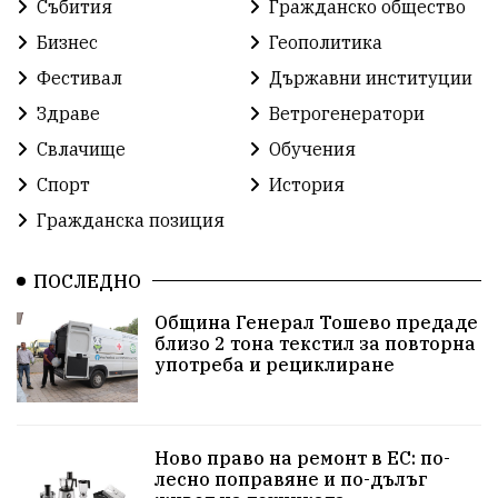
Събития
Гражданско общество
Бизнес
Геополитика
Лига
Сдружения
екология
протест
Фестивал
Държавни институции
протест
Язовир
Одринци
Наследство
Здраве
Ветрогенератори
Концерт
Здраве
Победа
Баскетбол
Свлачище
Обучения
Спорт
История
Усмивки
Игри
история
празник
Гражданска позиция
независтимост
Община Добрич
ПОСЛЕДНО
Община Добрич
Общински съвет Добрич
Община Генерал Тошево предаде
близо 2 тона текстил за повторна
Шах
Балканиада
Спорт
Световен
употреба и рециклиране
Шампион
Почит
Българево
язовир Одринци
Суха река
събитие
Ново право на ремонт в ЕС: по-
лесно поправяне и по-дълъг
Общност
Крушари