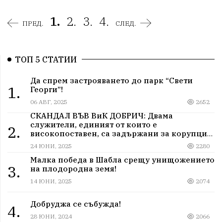
1.
2.
3.
4.
ПРЕД.
СЛЕД.
ТОП 5 СТАТИИ
Да спрем застрояването до парк “Свети
1.
Георги”!
06 АВГ, 2025
2652
СКАНДАЛ ВЪВ ВиК ДОБРИЧ: Двама
служители, единият от които е
2.
високопоставен, са задържани за корупция
в мрежа от мълчание и прикриване.
24 ЮНИ, 2025
2280
Малка победа в Шабла срещу унищожението
3.
на плодородна земя!
14 ЮНИ, 2025
2074
Добруджа се събужда!
4.
28 ЮНИ, 2024
2066