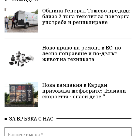
Община Добрич
Общински съвет Добрич
Община Генерал Тошево предаде
близо 2 тона текстил за повторна
Шах
Балканиада
Спорт
Световен
употреба и рециклиране
Шампион
Почит
Българево
язовир Одринци
Суха река
събитие
Ново право на ремонт в ЕС: по-
лесно поправяне и по-дълъг
Общност
Крушари
живот на техниката
Нова кампания в Кардам
призовава шофьорите: „Намали
скоростта - спаси дете!“
ЗА ВРЪЗКА С НАС