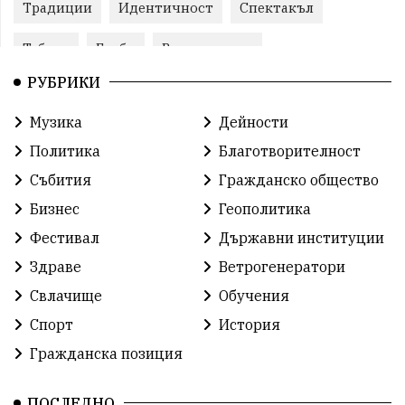
Традиции
Идентичност
Спектакъл
Табели
Глоби
Велотуризъм
РУБРИКИ
Благотворителност
Кампания
Фондация
Музика
Дейности
Работа
Статистика
Народност
Ценности
Политика
Благотворителност
Ретро
Изложение
Международен
Футбол
Събития
Гражданско общество
Бизнес
Геополитика
Лига
Сдружения
екология
протест
Фестивал
Държавни институции
протест
Язовир
Одринци
Наследство
Здраве
Ветрогенератори
Концерт
Здраве
Победа
Баскетбол
Свлачище
Обучения
Спорт
История
Усмивки
Игри
история
празник
Гражданска позиция
независтимост
Община Добрич
ПОСЛЕДНО