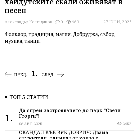
хайдутските скали оживяват в
песен
Александър Костадинов
0
660
27 ЮНИ, 2025
Фолклор, традиция, магия, Добруджа, събор, 
музика, танци. 
1.
ПРЕД.
СЛЕД.
ТОП 5 СТАТИИ
Да спрем застрояването до парк “Свети
1.
Георги”!
06 АВГ, 2025
2652
СКАНДАЛ ВЪВ ВиК ДОБРИЧ: Двама
служители, единият от които е