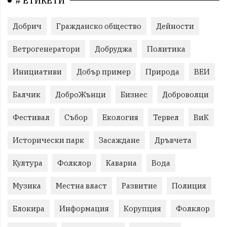
# ЕТИКЕТИ
Добрич
Гражданско общество
Дейности
Ветрогенератори
Добруджа
Политика
Инициативи
Добър пример
Природа
ВЕИ
Балчик
ДоброЖънци
Бизнес
Доброволци
Фестивал
Събор
Екология
Тервел
ВиК
Исторически парк
Засаждане
Дръвчета
Култура
Фолклор
Каварна
Вода
Музика
Местна власт
Развитие
Полиция
Блокира
Информация
Корупция
Фолклор