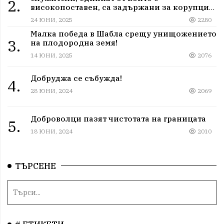
2.
високопоставен, са задържани за корупция
в мрежа от мълчание и прикриване.
24 ЮНИ, 2025
2280
Малка победа в Шабла срещу унищожението
3.
на плодородна земя!
14 ЮНИ, 2025
2076
Добруджа се събужда!
4.
28 ЮНИ, 2024
2069
Доброволци пазят чистотата на границата
5.
18 ЮНИ, 2024
2010
ТЪРСЕНЕ