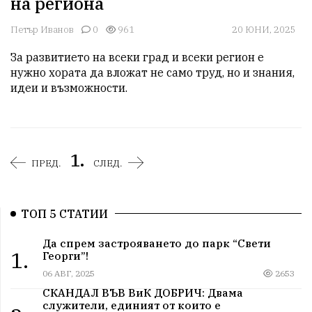
на региона
Петър Иванов
0
961
20 ЮНИ, 2025
За развитието на всеки град и всеки регион е 
нужно хората да вложат не само труд, но и знания, 
идеи и възможности.
1.
ПРЕД.
СЛЕД.
ТОП 5 СТАТИИ
Да спрем застрояването до парк “Свети
1.
Георги”!
06 АВГ, 2025
2653
СКАНДАЛ ВЪВ ВиК ДОБРИЧ: Двама
служители, единият от които е