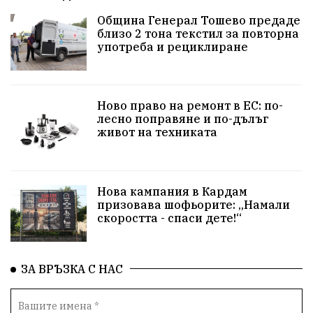
Община Добрич
Общински съвет Добрич
Община Генерал Тошево предаде
близо 2 тона текстил за повторна
Шах
Балканиада
Спорт
Световен
употреба и рециклиране
Шампион
Почит
Българево
язовир Одринци
Суха река
събитие
Ново право на ремонт в ЕС: по-
лесно поправяне и по-дълъг
Общност
Крушари
живот на техниката
Нова кампания в Кардам
призовава шофьорите: „Намали
скоростта - спаси дете!“
ЗА ВРЪЗКА С НАС