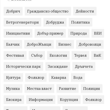
Добрич
Гражданско общество
Дейности
Ветрогенератори
Добруджа
Политика
Инициативи
Добър пример
Природа
ВЕИ
Балчик
ДоброЖънци
Бизнес
Доброволци
Фестивал
Събор
Екология
Тервел
ВиК
Исторически парк
Засаждане
Дръвчета
Култура
Фолклор
Каварна
Вода
Музика
Местна власт
Развитие
Полиция
Блокира
Информация
Корупция
Фолклор