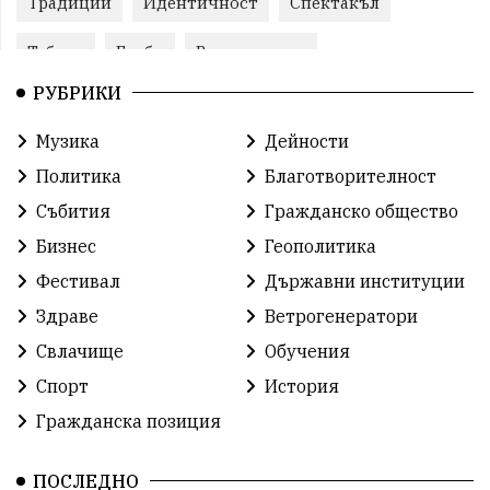
Традиции
Идентичност
Спектакъл
Табели
Глоби
Велотуризъм
РУБРИКИ
Благотворителност
Кампания
Фондация
Музика
Дейности
Работа
Статистика
Народност
Ценности
Политика
Благотворителност
Ретро
Изложение
Международен
Футбол
Събития
Гражданско общество
Бизнес
Геополитика
Лига
Сдружения
екология
протест
Фестивал
Държавни институции
протест
Язовир
Одринци
Наследство
Здраве
Ветрогенератори
Концерт
Здраве
Победа
Баскетбол
Свлачище
Обучения
Спорт
История
Усмивки
Игри
история
празник
Гражданска позиция
независтимост
Община Добрич
ПОСЛЕДНО