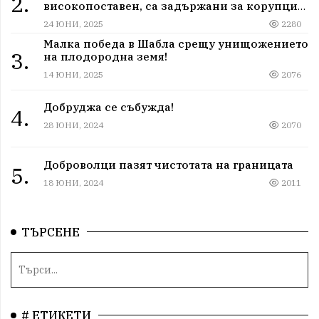
2.
високопоставен, са задържани за корупция
в мрежа от мълчание и прикриване.
24 ЮНИ, 2025
2280
Малка победа в Шабла срещу унищожението
3.
на плодородна земя!
14 ЮНИ, 2025
2076
Добруджа се събужда!
4.
28 ЮНИ, 2024
2070
Доброволци пазят чистотата на границата
5.
18 ЮНИ, 2024
2011
ТЪРСЕНЕ
# ЕТИКЕТИ