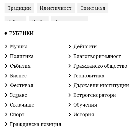
Традиции
Идентичност
Спектакъл
Табели
Глоби
Велотуризъм
РУБРИКИ
Благотворителност
Кампания
Фондация
Музика
Дейности
Работа
Статистика
Народност
Ценности
Политика
Благотворителност
Ретро
Изложение
Международен
Футбол
Събития
Гражданско общество
Бизнес
Геополитика
Лига
Сдружения
екология
протест
Фестивал
Държавни институции
протест
Язовир
Одринци
Наследство
Здраве
Ветрогенератори
Концерт
Здраве
Победа
Баскетбол
Свлачище
Обучения
Спорт
История
Усмивки
Игри
история
празник
Гражданска позиция
независтимост
Община Добрич