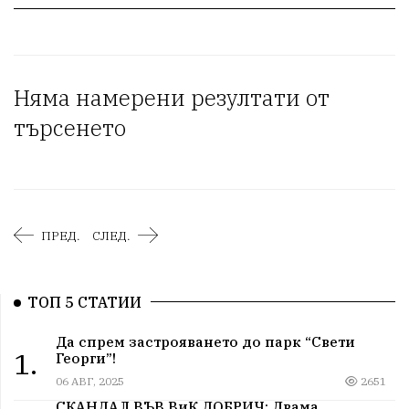
Няма намерени резултати от
търсенето
ПРЕД.
СЛЕД.
ТОП 5 СТАТИИ
Да спрем застрояването до парк “Свети
1.
Георги”!
06 АВГ, 2025
2651
СКАНДАЛ ВЪВ ВиК ДОБРИЧ: Двама