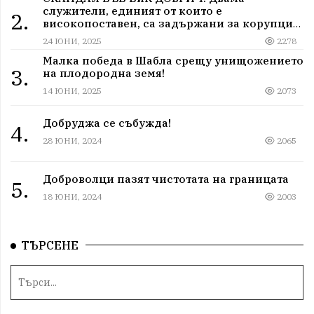
служители, единият от които е
2.
високопоставен, са задържани за корупция
в мрежа от мълчание и прикриване.
24 ЮНИ, 2025
2278
Малка победа в Шабла срещу унищожението
3.
на плодородна земя!
14 ЮНИ, 2025
2073
Добруджа се събужда!
4.
28 ЮНИ, 2024
2065
Доброволци пазят чистотата на границата
5.
18 ЮНИ, 2024
2003
ТЪРСЕНЕ