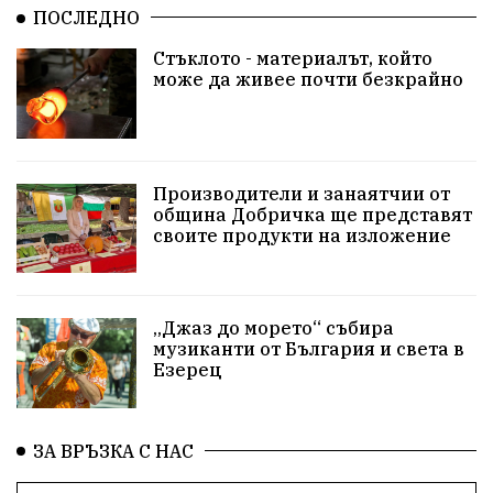
ПОСЛЕДНО
Община Добрич
Общински съвет Добрич
Стъклото - материалът, който
може да живее почти безкрайно
Шах
Балканиада
Спорт
Световен
Шампион
Почит
Българево
язовир Одринци
Суха река
събитие
Производители и занаятчии от
община Добричка ще представят
Общност
Крушари
своите продукти на изложение
„Джаз до морето“ събира
музиканти от България и света в
Езерец
ЗА ВРЪЗКА С НАС