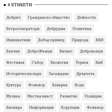
# ЕТИКЕТИ
Добрич
Гражданско общество
Дейности
Ветрогенератори
Добруджа
Политика
Инициативи
Добър пример
Природа
ВЕИ
Балчик
ДоброЖънци
Бизнес
Доброволци
Фестивал
Събор
Екология
Тервел
ВиК
Исторически парк
Засаждане
Дръвчета
Култура
Фолклор
Каварна
Вода
Музика
Местна власт
Развитие
Полиция
Блокира
Информация
Корупция
Фолклор