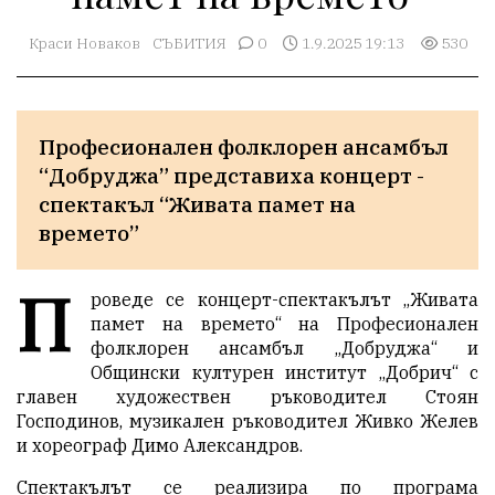
Краси Новаков
СЪБИТИЯ
0
1.9.2025 19:13
530
Професионален фолклорен ансамбъл 
“Добруджа” представиха концерт - 
спектакъл “Живата памет на 
времето”  
П
роведе се концерт-спектакълът „Живата
памет на времето“ на Професионален
фолклорен ансамбъл „Добруджа“ и
Общински културен институт ,,Добрич“ с
главен художествен ръководител Стоян
Господинов, музикален ръководител Живко Желев
и хореограф Димо Александров.
Спектакълът се реализира по програма