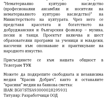
"Нематериално културно наследство
(професионални ансамбли и носители на
нематериалното културно наследство)" на
Министерството на културата. Чрез него се
представя красотата и богатството на
добруджанския и българския фолклор – музика,
песни и танци. Проектът включва и шест
образователни програми за ученици и младежи,
насочени към опознаване и практикуване на
народното изкуство.
Присъединете се към нашата общност в
Телеграм
ТУК
Можете да подкрепите свободната и независима
медия "Красив Добрич", както и останалите
"красиви" медии на банкова сметка:
IBAN: BG07STSA93000028295931
Титуляр: Разработчици ООД