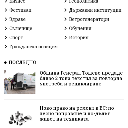
Бизнес
Геополитика
Лига
Сдружения
екология
протест
Фестивал
Държавни институции
протест
Язовир
Одринци
Наследство
Здраве
Ветрогенератори
Концерт
Здраве
Победа
Баскетбол
Свлачище
Обучения
Спорт
История
Усмивки
Игри
история
празник
Гражданска позиция
независтимост
Община Добрич
ПОСЛЕДНО
Община Добрич
Общински съвет Добрич
Община Генерал Тошево предаде
близо 2 тона текстил за повторна
Шах
Балканиада
Спорт
Световен
употреба и рециклиране
Шампион
Почит
Българево
язовир Одринци
Суха река
събитие
Ново право на ремонт в ЕС: по-
лесно поправяне и по-дълъг
Общност
Крушари
живот на техниката