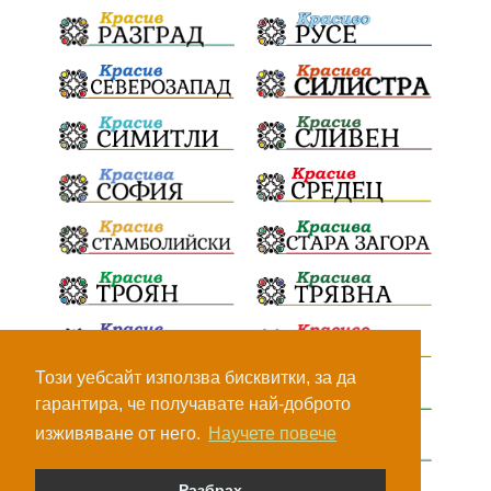
Този уебсайт използва бисквитки, за да
гарантира, че получавате най-доброто
изживяване от него.
Научете повече
Разбрах