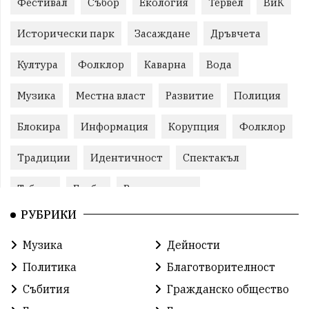
Фестивал
Събор
Екология
Тервел
ВиК
Исторически парк
Засаждане
Дръвчета
Култура
Фолклор
Каварна
Вода
Музика
Местна власт
Развитие
Полиция
Блокира
Информация
Корупция
Фолклор
Традиции
Идентичност
Спектакъл
Табели
Глоби
Велотуризъм
РУБРИКИ
Благотворителност
Кампания
Фондация
Музика
Дейности
Работа
Статистика
Народност
Ценности
Политика
Благотворителност
Ретро
Изложение
Международен
Футбол
Събития
Гражданско общество