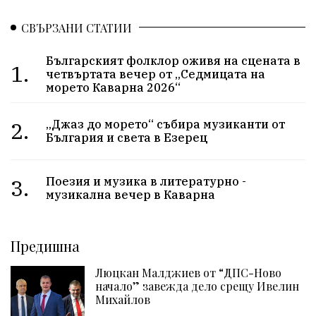
СВЪРЗАНИ СТАТИИ
Българският фолклор оживя на сцената в
1.
четвъртата вечер от „Седмицата на
морето Каварна 2026“
2.
„Джаз до морето“ събира музиканти от
България и света в Езерец
3.
Поезия и музика в литературно -
музикална вечер в Каварна
Предишна
Люцкан Малджиев от “ДПС-Ново
начало” завежда дело срещу Ивелин
Михайлов