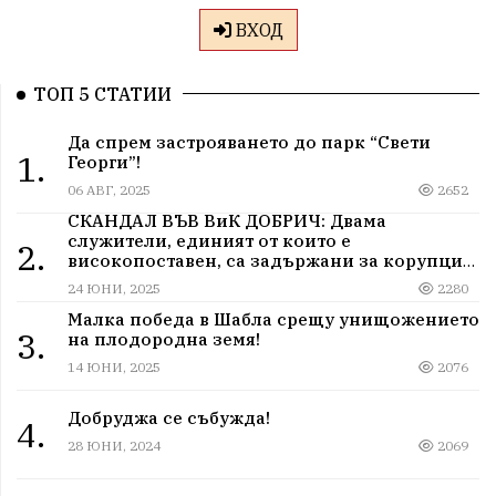
ВХОД
ТОП 5 СТАТИИ
Да спрем застрояването до парк “Свети
1.
Георги”!
06 АВГ, 2025
2652
СКАНДАЛ ВЪВ ВиК ДОБРИЧ: Двама
служители, единият от които е
2.
високопоставен, са задържани за корупция
в мрежа от мълчание и прикриване.
24 ЮНИ, 2025
2280
Малка победа в Шабла срещу унищожението
3.
на плодородна земя!
14 ЮНИ, 2025
2076
Добруджа се събужда!
4.
28 ЮНИ, 2024
2069