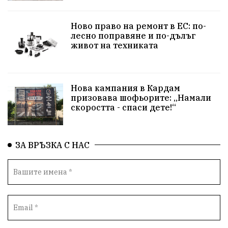
язовир Одринци
Суха река
събитие
Ново право на ремонт в ЕС: по-
лесно поправяне и по-дълъг
Общност
Крушари
живот на техниката
Нова кампания в Кардам
призовава шофьорите: „Намали
скоростта - спаси дете!“
ЗА ВРЪЗКА С НАС