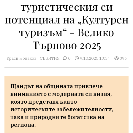
туристическия си
потенциал на „Културен
туризъм“ - Велико
Търново 2025
Краси Новаков
СЪБИТИЯ
0
9.10.2025 13:34
396
Щандът на общината привлече 
вниманието с модерната си визия, 
която представя както 
историческите забележителности, 
така и природните богатства на 
региона.