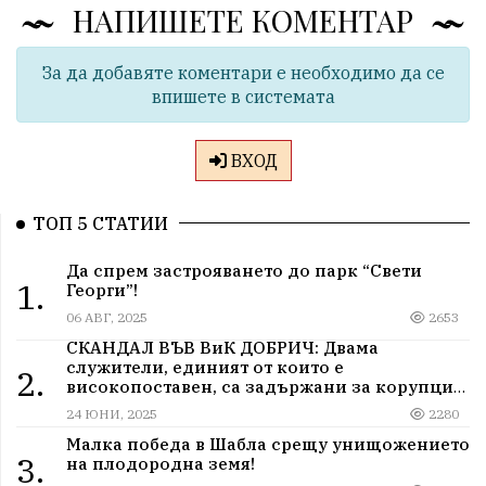
НАПИШЕТЕ КОМЕНТАР
За да добавяте коментари е необходимо да се
впишете в системата
ВХОД
ТОП 5 СТАТИИ
Да спрем застрояването до парк “Свети
1.
Георги”!
06 АВГ, 2025
2653
СКАНДАЛ ВЪВ ВиК ДОБРИЧ: Двама
служители, единият от които е
2.
високопоставен, са задържани за корупция
в мрежа от мълчание и прикриване.
24 ЮНИ, 2025
2280
Малка победа в Шабла срещу унищожението
3.
на плодородна земя!