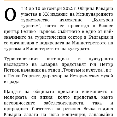
О
т 8 до 10 октомври 2025г. Община Каварна
участва в ХХ издание на Международното
туристическо изложение „Културен
туризъм“, което се провежда в Бизнес
център Велико Търново. Събитието е едно от най-
значимите за туристическия сектор в България и
се организира с подкрепата на Министерството на
туризма и Министерството на културата.
Туристическият потенциал и културното
наследство на Каварна представят г-н Петър
Петров, началник на отдел „Туризъм и култура“, и г-
н Пенко Георгиев, директор на Историческия музей
в града.
Щандът на общината привлича вниманието с
модерната си визия, която представя, както
историческите забележителности, така и
природните богатства на региона. Всяка година
Каварна залага на нова концепция, запазвайки