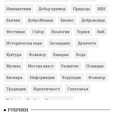
Инициативи
Добър пример
Природа
ВЕИ
Балчик
ДоброЖънци
Бизнес
Доброволци
Фестивал
Събор
Екология
Тервел
ВиК
Исторически парк
Засаждане
Дръвчета
Култура
Фолклор
Каварна
Вода
Музика
Местна власт
Развитие
Полиция
Блокира
Информация
Корупция
Фолклор
Традиции
Идентичност
Спектакъл
Табели
Глоби
Велотуризъм
РУБРИКИ
Благотворителност
Кампания
Фондация