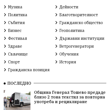
Музика
Дейности
Работа
Статистика
Народност
Ценности
Политика
Благотворителност
Ретро
Изложение
Международен
Футбол
Събития
Гражданско общество
Бизнес
Геополитика
Лига
Сдружения
екология
протест
Фестивал
Държавни институции
протест
Язовир
Одринци
Наследство
Здраве
Ветрогенератори
Концерт
Здраве
Победа
Баскетбол
Свлачище
Обучения
Спорт
История
Усмивки
Игри
история
празник
Гражданска позиция
независтимост
Община Добрич
ПОСЛЕДНО
Община Добрич
Общински съвет Добрич
Община Генерал Тошево предаде
близо 2 тона текстил за повторна
Шах
Балканиада
Спорт
Световен
употреба и рециклиране
Шампион
Почит
Българево