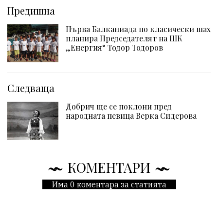
Предишна
Първа Балканиада по класически шах
планира Председателят на ШК
„Енергия“ Тодор Тодоров
Следваща
Добрич ще се поклони пред
народната певица Верка Сидерова
КОМЕНТАРИ
Има 0 коментара за статията