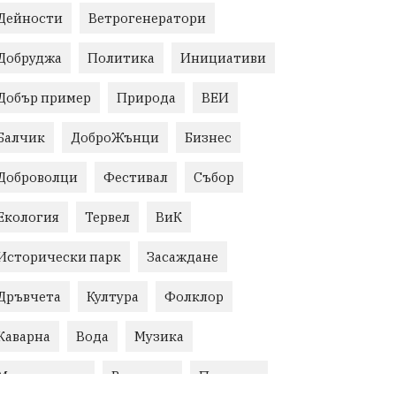
Дейности
Ветрогенератори
Добруджа
Политика
Инициативи
Добър пример
Природа
ВЕИ
Балчик
ДоброЖънци
Бизнес
Доброволци
Фестивал
Събор
Екология
Тервел
ВиК
Исторически парк
Засаждане
Дръвчета
Култура
Фолклор
Каварна
Вода
Музика
Местна власт
Развитие
Полиция