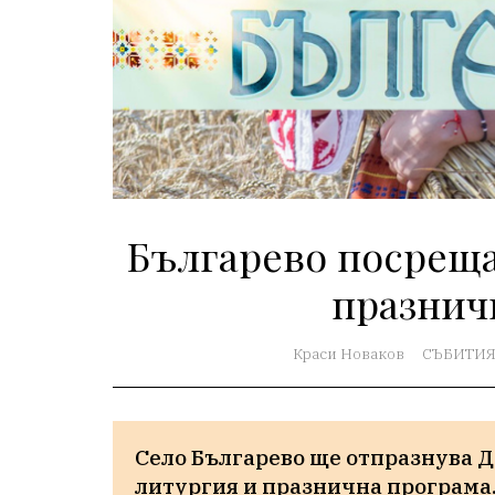
Българево посреща
празнич
Краси Новаков
СЪБИТИ
Село Българево ще отпразнува Д
литургия и празнична програма