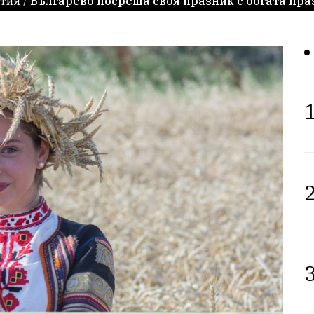
тия
/
Българево посреща своя празник с богата пр
1
2
3