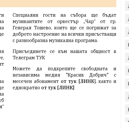
ти
Специални гости на събора ще бъдат
на
музикантите от оркестър „Чар“ от гр.
на
Генерал Тошево, които ще се погрижат за
ще
доброто настроение на всички присъстващи
с разнообразна музикална програма.
ия
Присъединете се към нашата общност в
е,
Телеграм
ТУК
ит
Можете да подкрепите свободната и
независима медия "Красив Добрич" с
на
месечен абонамент
от тук [ЛИНК
]
, както и
де
еднократно
от тук [ЛИНК]
на
уб
л“