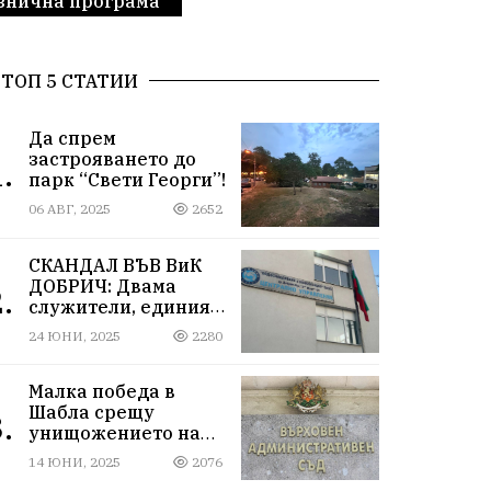
азнична програма
ТОП 5 СТАТИИ
Да спрем
застрояването до
.
парк “Свети Георги”!
06 АВГ, 2025
2652
СКАНДАЛ ВЪВ ВиК
ДОБРИЧ: Двама
.
служители, единият
от които е
24 ЮНИ, 2025
2280
високопоставен, са
задържани за
корупция в мрежа от
Малка победа в
мълчание и
Шабла срещу
.
прикриване.
унищожението на
плодородна земя!
14 ЮНИ, 2025
2076