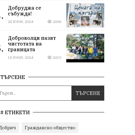
Добруджа се
.
събужда!
28 ЮНИ, 2024
2068
Доброволци пазят
чистотата на
.
границата
18 ЮНИ, 2024
2010
ТЪРСЕНЕ
# ЕТИКЕТИ
Добрич
Гражданско общество