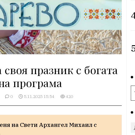
4
5
 своя празник с богата
на програма
Я
0
5.11.2025 15:54
420
еня на Свети Архангел Михаил с 
.