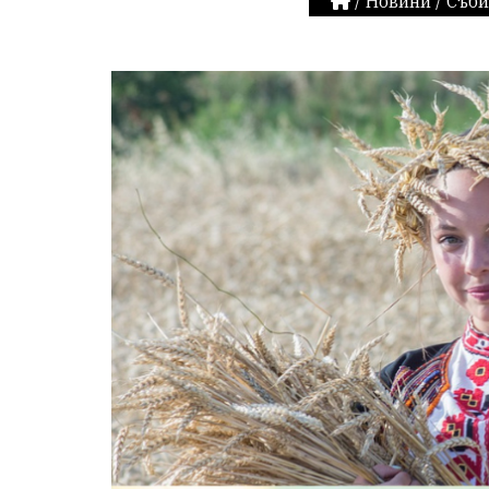
/
Новини
/
Съби