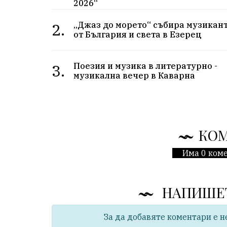
2026“
2.
„Джаз до морето“ събира музикан
от България и света в Езерец
3.
Поезия и музика в литературно -
музикална вечер в Каварна
КО
Има 0 коме
НАПИШЕ
За да добавяте коментари е н