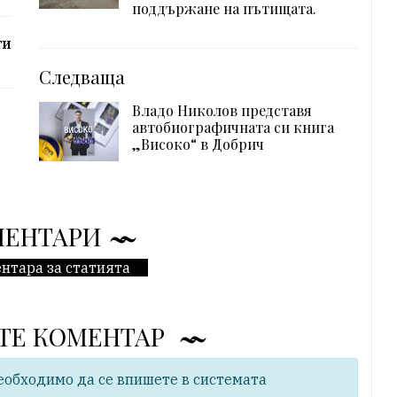
поддържане на пътищата.
ти
Следваща
Владо Николов представя
автобиографичната си книга
„Високо“ в Добрич
МЕНТАРИ
нтара за статията
ТЕ КОМЕНТАР
еобходимо да се впишете в системата