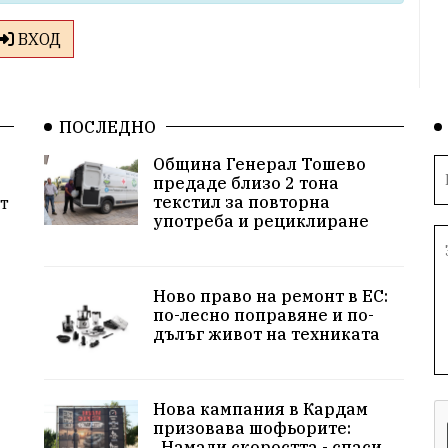
ВХОД
ПОСЛЕДНО
Община Генерал Тошево
предаде близо 2 тона
текстил за повторна
т
употреба и рециклиране
Ново право на ремонт в ЕС:
по-лесно поправяне и по-
дълъг живот на техниката
Нова кампания в Кардам
призовава шофьорите:
„Намали скоростта - спаси