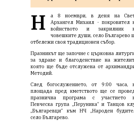
Н
а 8 ноември, в деня на Све
Архангел Михаил - покровител 
войнството и закрилник 
човешките души, село Българево 
отбележи своя традиционен събор.
Празникът ще започне с църковна литург
за здраве и благоденствие на жителит
която ще бъде отслужена от архимандр
Методий.
След богослужението, от 9:00 часа, 
площада пред кметството ще се прове
празнична програма с участието 
Певческа група „Перуника“ и Танцов кл
„Българевци“ към НЧ „Народен будите
село Българево.