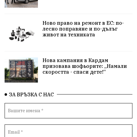
Шампион
Почит
Българево
язовир Одринци
Суха река
събитие
Ново право на ремонт в ЕС: по-
лесно поправяне и по-дълъг
Общност
Крушари
живот на техниката
Нова кампания в Кардам
призовава шофьорите: „Намали
скоростта - спаси дете!“
ЗА ВРЪЗКА С НАС