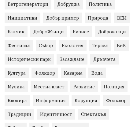
Ветрогенератори
Добруджа
Политика
Инициативи
Добър пример
Природа
ВЕИ
Балчик
ДоброЖънци
Бизнес
Доброволци
Фестивал
Събор
Екология
Тервел
ВиК
Исторически парк
Засаждане
Дръвчета
Култура
Фолклор
Каварна
Вода
Музика
Местна власт
Развитие
Полиция
Блокира
Информация
Корупция
Фолклор
Традиции
Идентичност
Спектакъл
Табели
Глоби
Велотуризъм