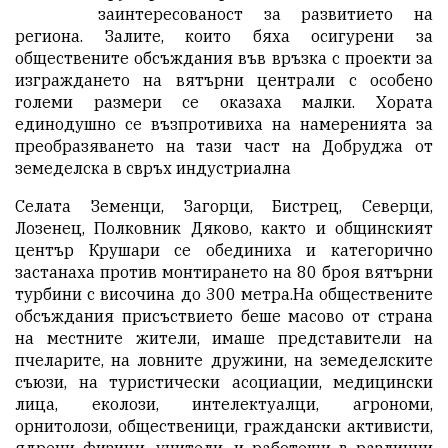
заинтересованост за развитието на
региона. Залите, които бяха осигурени за
обществените обсъждания във връзка с проекти за
изграждането на вятърни централи с особено
големи размери се оказаха малки. Хората
единодушно се възпротивиха на намеренията за
преобразяването на тази част на Добруджа от
земеделска в свръх индустриална
Селата Земенци, Загорци, Бистрец, Северци,
Лозенец, Полковник Дяково, както и общинският
център Крушари се обединиха и категорично
застанаха против монтирането на 80 броя вятърни
турбини с височина до 300 метра.На обществените
обсъждания присъствието беше масово от страна
на местните жители, имаше представители на
пчеларите, на ловните дружини, на земеделските
съюзи, на туристически асоциации, медицински
лица, еколози, интелектуалци, агрономи,
орнитолози, общественици, граждански активисти,
ядрени физици, учители, и работещи в различни