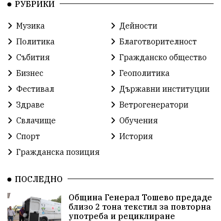
РУБРИКИ
Благотворителност
Кампания
Фондация
Музика
Дейности
Работа
Статистика
Народност
Ценности
Политика
Благотворителност
Ретро
Изложение
Международен
Футбол
Събития
Гражданско общество
Бизнес
Геополитика
Лига
Сдружения
екология
протест
Фестивал
Държавни институции
протест
Язовир
Одринци
Наследство
Здраве
Ветрогенератори
Концерт
Здраве
Победа
Баскетбол
Свлачище
Обучения
Спорт
История
Усмивки
Игри
история
празник
Гражданска позиция
независтимост
Община Добрич
ПОСЛЕДНО
Община Добрич
Общински съвет Добрич
Община Генерал Тошево предаде
близо 2 тона текстил за повторна
Шах
Балканиада
Спорт
Световен
употреба и рециклиране