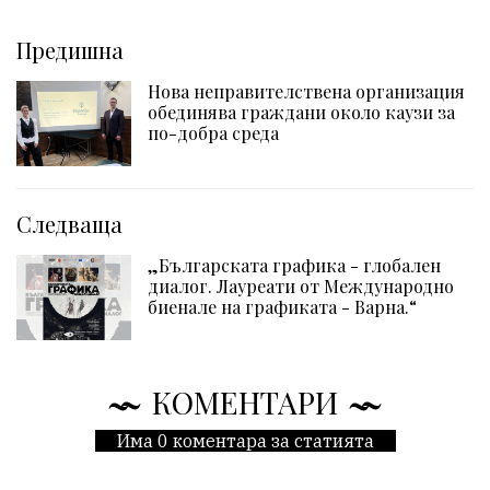
Предишна
Нова неправителствена организация
обединява граждани около каузи за
по-добра среда
Следваща
„Българската графика - глобален
диалог. Лауреати от Международно
биенале на графиката - Варна.“
КОМЕНТАРИ
Има 0 коментара за статията