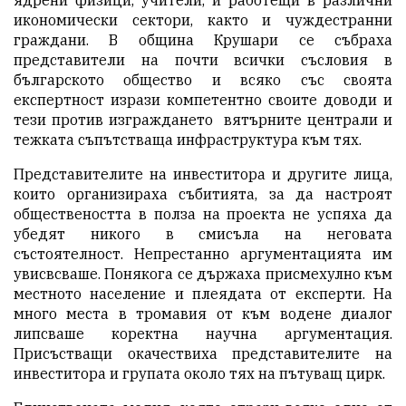
икономически сектори, както и чуждестранни
граждани. В община Крушари се събраха
представители на почти всички съсловия в
българското общество и всяко със своята
експертност изрази компетентно своите доводи и
тези против изграждането вятърните централи и
тежката съпътстваща инфраструктура към тях.
Представителите на инвеститора и другите лица,
които организираха събитията, за да настроят
обществеността в полза на проекта не успяха да
убедят никого в смисъла на неговата
състоятелност. Непрестанно аргументацията им
увисвсваше. Понякога се държаха присмехулно към
местното население и плеядата от експерти. На
много места в тромавия от към водене диалог
липсваше коректна научна аргументация.
Присъстващи окачествиха представителите на
инвеститора и групата около тях на пътуващ цирк.