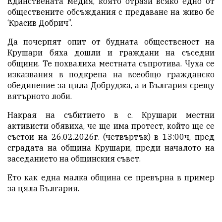
Единствената медия, която отрази всяко едно от
обществените обсъждания с предаване на живо бе
‘Красив Добрич”.
Да почерпят опит от будната общественост на
Крушари бяха дошли и граждани на съседни
общини. Те похвалиха местната съпротива. Чуха се
изказвания в подкрепа на всеобщо гражданско
обединение за цяла Добруджа, а и България срещу
вятърното лоби.
Накрая на събитието в с. Крушари местни
активисти обявиха, че ще има протест, който ще се
състои на 26.02.2026г. (четвъртък) в 13:00ч, пред
сградата на община Крушари, преди началото на
заседанието на общинския съвет.
Ето как една малка община се превърна в пример
за цяла България.