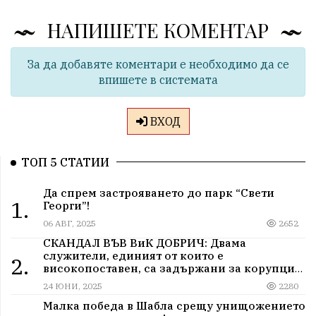
НАПИШЕТЕ КОМЕНТАР
За да добавяте коментари е необходимо да се
впишете в системата
ВХОД
ТОП 5 СТАТИИ
Да спрем застрояването до парк “Свети
1.
Георги”!
06 АВГ, 2025
2652
СКАНДАЛ ВЪВ ВиК ДОБРИЧ: Двама
служители, единият от които е
2.
високопоставен, са задържани за корупция
в мрежа от мълчание и прикриване.
24 ЮНИ, 2025
2280
Малка победа в Шабла срещу унищожението