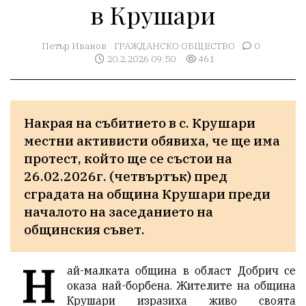
в Крушари
Петър Иванов
ГРАЖДАНСКО ОБЩЕСТВО
0
20.2.2026 09:50
461
Накрая на събитието в с. Крушари 
местни активисти обявиха, че ще има 
протест, който ще се състои на 
26.02.2026г. (четвъртък) пред 
сградата на община Крушари преди 
началото на заседанието на 
общинския съвет. 
Н
ай-малката община в област Добрич се
оказа най-борбена. Жителите на община
Крушари изразиха живо своята