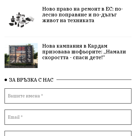
язовир Одринци
Суха река
събитие
Ново право на ремонт в ЕС: по-
лесно поправяне и по-дълъг
Общност
Крушари
живот на техниката
Нова кампания в Кардам
призовава шофьорите: „Намали
скоростта - спаси дете!“
ЗА ВРЪЗКА С НАС