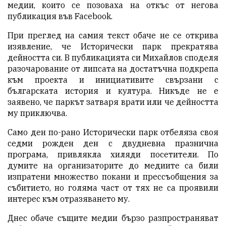
медии, които се позоваха на откъс от негова
публикация във Facebook.
При преглед на самия текст обаче не се открива
изявление, че Исторически парк прекратява
дейността си. В публикацията си Михайлов споделя
разочарование от липсата на достатъчна подкрепа
към проекта и инициативите свързани с
българската история и култура. Никъде не е
заявено, че паркът затваря врати или че дейността
му приключва.
Само ден по-рано Исторически парк отбеляза своя
седми рожден ден с двудневна празнична
програма, привлякла хиляди посетители. По
думите на организаторите до медиите са били
изпратени множество покани и прессъобщения за
събитието, но голяма част от тях не са проявили
интерес към отразяването му.
Днес обаче същите медии бързо разпространяват