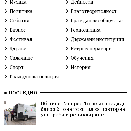
Музика
Дейности
Работа
Статистика
Народност
Ценности
Политика
Благотворителност
Ретро
Изложение
Международен
Футбол
Събития
Гражданско общество
Бизнес
Геополитика
Лига
Сдружения
екология
протест
Фестивал
Държавни институции
протест
Язовир
Одринци
Наследство
Здраве
Ветрогенератори
Концерт
Здраве
Победа
Баскетбол
Свлачище
Обучения
Спорт
История
Усмивки
Игри
история
празник
Гражданска позиция
независтимост
Община Добрич
ПОСЛЕДНО
Община Добрич
Общински съвет Добрич
Община Генерал Тошево предаде
близо 2 тона текстил за повторна
Шах
Балканиада
Спорт
Световен
употреба и рециклиране
Шампион
Почит
Българево