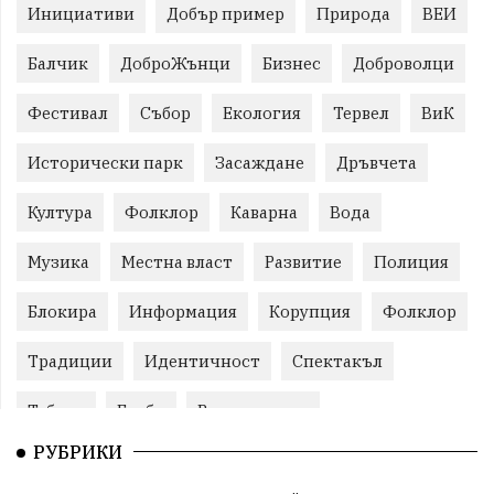
Инициативи
Добър пример
Природа
ВЕИ
Балчик
ДоброЖънци
Бизнес
Доброволци
Фестивал
Събор
Екология
Тервел
ВиК
Исторически парк
Засаждане
Дръвчета
Култура
Фолклор
Каварна
Вода
Музика
Местна власт
Развитие
Полиция
Блокира
Информация
Корупция
Фолклор
Традиции
Идентичност
Спектакъл
Табели
Глоби
Велотуризъм
РУБРИКИ
Благотворителност
Кампания
Фондация