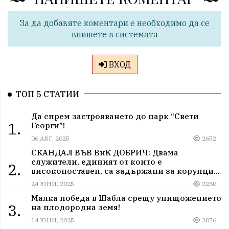
За да добавяте коментари е необходимо да се
впишете в системата
ВХОД
ТОП 5 СТАТИИ
Да спрем застрояването до парк “Свети
1.
Георги”!
06 АВГ, 2025
2652
СКАНДАЛ ВЪВ ВиК ДОБРИЧ: Двама
служители, единият от които е
2.
високопоставен, са задържани за корупция
в мрежа от мълчание и прикриване.
24 ЮНИ, 2025
2280
Малка победа в Шабла срещу унищожението
3.
на плодородна земя!
14 ЮНИ, 2025
2076