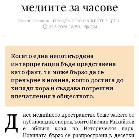
медиите за часове
Краси Новаков
ГРАЖДАНСКО ОБЩЕСТВО
0
22.6.2026 18:50
224
Когато една непотвърдена 
интерпретация бъде представена 
като факт, тя може бързо да се 
превърне в новина, която достига до 
хиляди хора и създава погрешни 
впечатления в обществото. 
Д
нес медийното пространство беше залято от
публикации, според които Ивелин Михайлов
е обявил края на Исторически парк.
Новината бързо се разпространи в десетки