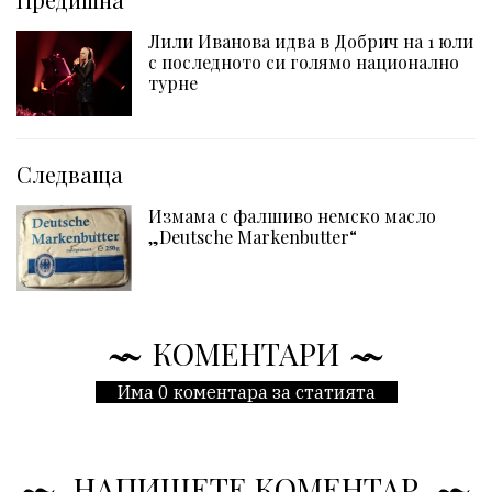
Лили Иванова идва в Добрич на 1 юли
с последното си голямо национално
турне
Следваща
Измама с фалшиво немско масло
„Deutsche Markenbutter“
КОМЕНТАРИ
Има 0 коментара за статията
НАПИШЕТЕ КОМЕНТАР