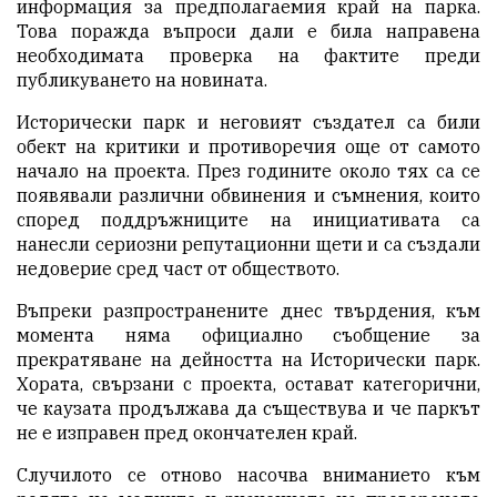
информация за предполагаемия край на парка.
Това поражда въпроси дали е била направена
необходимата проверка на фактите преди
публикуването на новината.
Исторически парк и неговият създател са били
обект на критики и противоречия още от самото
начало на проекта. През годините около тях са се
появявали различни обвинения и съмнения, които
според поддръжниците на инициативата са
нанесли сериозни репутационни щети и са създали
недоверие сред част от обществото.
Въпреки разпространените днес твърдения, към
момента няма официално съобщение за
прекратяване на дейността на Исторически парк.
Хората, свързани с проекта, остават категорични,
че каузата продължава да съществува и че паркът
не е изправен пред окончателен край.
Случилото се отново насочва вниманието към