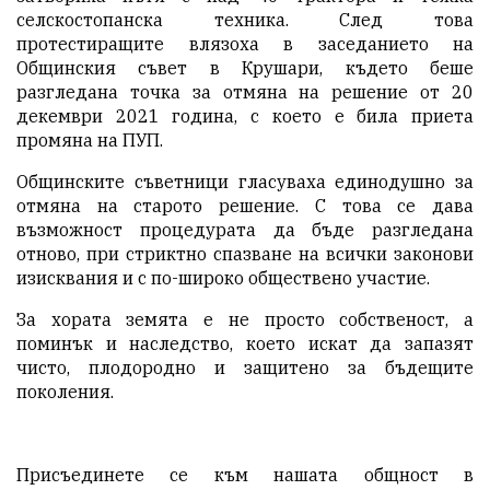
селскостопанска техника. След това
протестиращите влязоха в заседанието на
Общинския съвет в Крушари, където беше
разгледана точка за отмяна на решение от 20
декември 2021 година, с което е била приета
промяна на ПУП.
Общинските съветници гласуваха единодушно за
отмяна на старото решение. С това се дава
възможност процедурата да бъде разгледана
отново, при стриктно спазване на всички законови
изисквания и с по-широко обществено участие.
За хората земята е не просто собственост, а
поминък и наследство, което искат да запазят
чисто, плодородно и защитено за бъдещите
поколения.
Присъединете се към нашата общност в