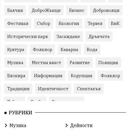
Балчик
ДоброЖънци
Бизнес
Доброволци
Фестивал
Събор
Екология
Тервел
ВиК
Исторически парк
Засаждане
Дръвчета
Култура
Фолклор
Каварна
Вода
Музика
Местна власт
Развитие
Полиция
Блокира
Информация
Корупция
Фолклор
Традиции
Идентичност
Спектакъл
Табели
Глоби
Велотуризъм
РУБРИКИ
Благотворителност
Кампания
Фондация
Музика
Дейности
Работа
Статистика
Народност
Ценности