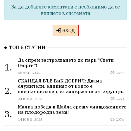
За да добавяте коментари е необходимо да се
впишете в системата
ВХОД
ТОП 5 СТАТИИ
Да спрем застрояването до парк “Свети
1.
Георги”!
06 АВГ, 2025
2653
СКАНДАЛ ВЪВ ВиК ДОБРИЧ: Двама
служители, единият от които е
2.
високопоставен, са задържани за корупция
в мрежа от мълчание и прикриване.
24 ЮНИ, 2025
2280
Малка победа в Шабла срещу унищожението
3.
на плодородна земя!
14 ЮНИ, 2025
2076