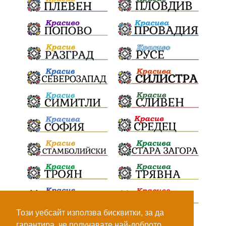
Този уебсайт използва бисквитки, за да
гарантира, че получавате най-доброто