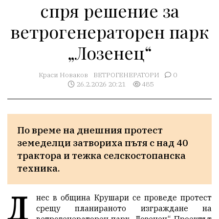
спря решение за
ветрогенераторен парк
„Лозенец“
Краси Новаков
ВЕТРОГЕНЕРАТОРИ
0
26.2.2026 20:21
485
По време на днешния протест 
земеделци затвориха пътя с над 40 
трактора и тежка селскостопанска 
техника.
Д
нес в община Крушари се проведе протест
срещу планираното изграждане на
ветрогенераторен парк „Лозенец“. Проектът