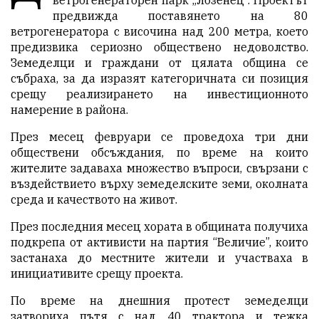
предвижда поставянето на 80
ветрогенератора с височина над 200 метра, което
предизвика сериозно обществено недоволство.
Земеделци и граждани от цялата община се
събраха, за да изразят категоричната си позиция
срещу реализирането на инвестиционното
намерение в района.
През месец февруари се проведоха три дни
обществени обсъждания, по време на които
жителите задаваха множество въпроси, свързани с
въздействието върху земеделските земи, околната
среда и качеството на живот.
През последния месец хората в общината получиха
подкрепа от активисти на партия “Величие”, които
застанаха до местните жители и участваха в
инициативите срещу проекта.
По време на днешния протест земеделци
затвориха пътя с над 40 трактора и тежка