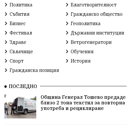
Политика
Благотворителност
Ретро
Изложение
Международен
Футбол
Събития
Гражданско общество
Бизнес
Геополитика
Лига
Сдружения
екология
протест
Фестивал
Държавни институции
протест
Язовир
Одринци
Наследство
Здраве
Ветрогенератори
Концерт
Здраве
Победа
Баскетбол
Свлачище
Обучения
Спорт
История
Усмивки
Игри
история
празник
Гражданска позиция
независтимост
Община Добрич
ПОСЛЕДНО
Община Добрич
Общински съвет Добрич
Община Генерал Тошево предаде
близо 2 тона текстил за повторна
Шах
Балканиада
Спорт
Световен
употреба и рециклиране
Шампион
Почит
Българево
язовир Одринци
Суха река
събитие