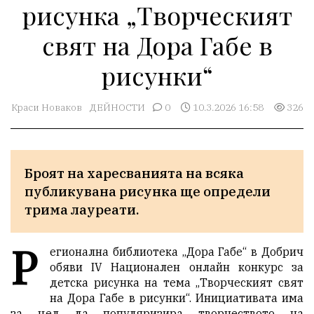
рисунка „Творческият
свят на Дора Габе в
рисунки“
Краси Новаков
ДЕЙНОСТИ
0
10.3.2026 16:58
326
Броят на харесванията на всяка 
публикувана рисунка ще определи 
трима лауреати.
Р
егионална библиотека „Дора Габе“ в Добрич
обяви IV Национален онлайн конкурс за
детска рисунка на тема „Творческият свят
на Дора Габе в рисунки“. Инициативата има
за цел да популяризира творчеството на