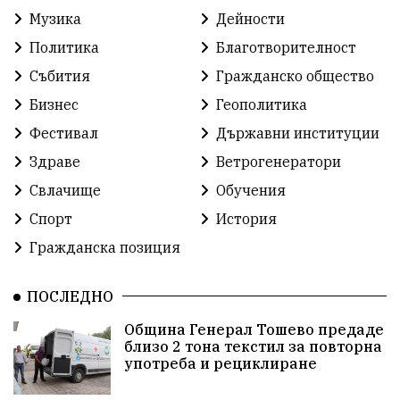
Музика
Дейности
Работа
Статистика
Народност
Ценности
Политика
Благотворителност
Ретро
Изложение
Международен
Футбол
Събития
Гражданско общество
Бизнес
Геополитика
Лига
Сдружения
екология
протест
Фестивал
Държавни институции
протест
Язовир
Одринци
Наследство
Здраве
Ветрогенератори
Концерт
Здраве
Победа
Баскетбол
Свлачище
Обучения
Спорт
История
Усмивки
Игри
история
празник
Гражданска позиция
независтимост
Община Добрич
ПОСЛЕДНО
Община Добрич
Общински съвет Добрич
Община Генерал Тошево предаде
близо 2 тона текстил за повторна
Шах
Балканиада
Спорт
Световен
употреба и рециклиране
Шампион
Почит
Българево