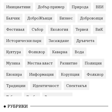
Инициативи
Добър пример
Природа
ВЕИ
Балчик
ДоброЖънци
Бизнес
Доброволци
Фестивал
Събор
Екология
Тервел
ВиК
Исторически парк
Засаждане
Дръвчета
Култура
Фолклор
Каварна
Вода
Музика
Местна власт
Развитие
Полиция
Блокира
Информация
Корупция
Фолклор
Традиции
Идентичност
Спектакъл
Табели
Глоби
Велотуризъм
РУБРИКИ
Благотворителност
Кампания
Фондация