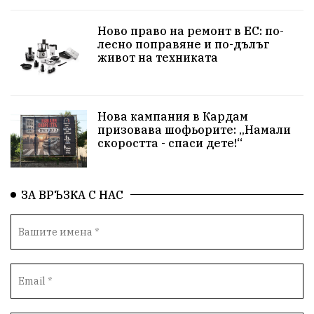
язовир Одринци
Суха река
събитие
Ново право на ремонт в ЕС: по-
лесно поправяне и по-дълъг
Общност
Крушари
живот на техниката
Нова кампания в Кардам
призовава шофьорите: „Намали
скоростта - спаси дете!“
ЗА ВРЪЗКА С НАС