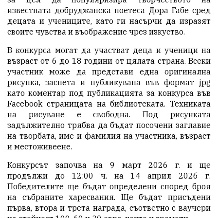
известната добруджанска поетеса Дора Габе сред
децата и учениците, като ги насърчи да изразят
своите чувства и въображение чрез изкуство.
В конкурса могат да участват деца и ученици на
възраст от 6 до 18 години от цялата страна. Всеки
участник може да представи една оригинална
рисунка, заснета и публикувана във формат jpg
като коментар под публикацията за конкурса във
Facebook страницата на библиотеката. Техниката
на рисуване е свободна. Под рисунката
задължително трябва да бъдат посочени заглавие
на творбата, име и фамилия на участника, възраст
и местоживеене.
Конкурсът започва на 9 март 2026 г. и ще
продължи до 12:00 ч. на 14 април 2026 г.
Победителите ще бъдат определени според броя
на събраните харесвания. Ще бъдат присъдени
първа, втора и трета награда, съответно с ваучери