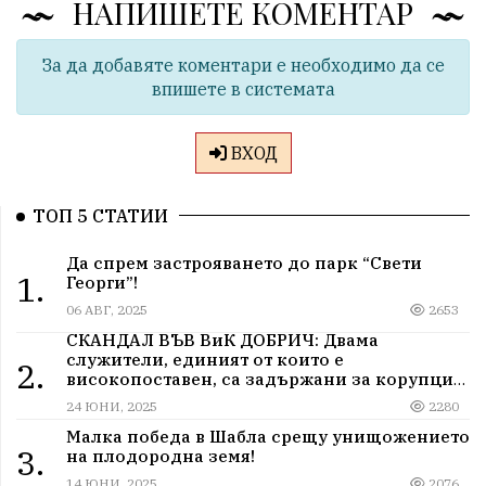
НАПИШЕТЕ КОМЕНТАР
За да добавяте коментари е необходимо да се
впишете в системата
ВХОД
ТОП 5 СТАТИИ
Да спрем застрояването до парк “Свети
1.
Георги”!
06 АВГ, 2025
2653
СКАНДАЛ ВЪВ ВиК ДОБРИЧ: Двама
служители, единият от които е
2.
високопоставен, са задържани за корупция
в мрежа от мълчание и прикриване.
24 ЮНИ, 2025
2280
Малка победа в Шабла срещу унищожението
3.
на плодородна земя!
14 ЮНИ, 2025
2076