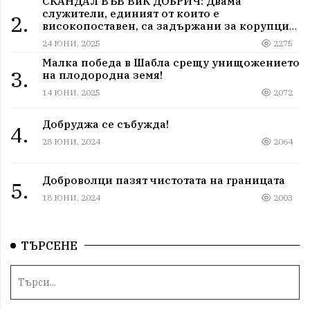
СКАНДАЛ ВЪВ ВиК ДОБРИЧ: Двама
служители, единият от които е
2.
високопоставен, са задържани за корупция
в мрежа от мълчание и прикриване.
24 ЮНИ, 2025
2275
Малка победа в Шабла срещу унищожението
3.
на плодородна земя!
14 ЮНИ, 2025
2072
Добруджа се събужда!
4.
28 ЮНИ, 2024
2064
Доброволци пазят чистотата на границата
5.
18 ЮНИ, 2024
2003
ТЪРСЕНЕ