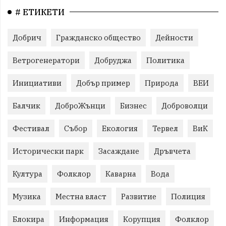
# ЕТИКЕТИ
Добрич
Гражданско общество
Дейности
Ветрогенератори
Добруджа
Политика
Инициативи
Добър пример
Природа
ВЕИ
Балчик
ДоброЖънци
Бизнес
Доброволци
Фестивал
Събор
Екология
Тервел
ВиК
Исторически парк
Засаждане
Дръвчета
Култура
Фолклор
Каварна
Вода
Музика
Местна власт
Развитие
Полиция
Блокира
Информация
Корупция
Фолклор