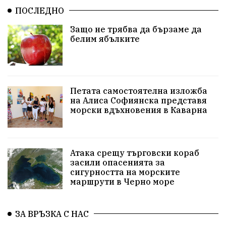
ПОСЛЕДНО
Община Добрич
Общински съвет Добрич
Защо не трябва да бързаме да
белим ябълките
Шах
Балканиада
Спорт
Световен
Шампион
Почит
Българево
язовир Одринци
Суха река
събитие
Петата самостоятелна изложба
на Алиса Софиянска представя
Общност
Крушари
морски вдъхновения в Каварна
Атака срещу търговски кораб
засили опасенията за
сигурността на морските
маршрути в Черно море
ЗА ВРЪЗКА С НАС