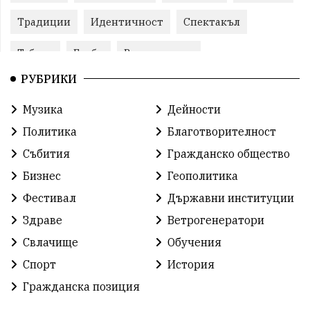
Традиции
Идентичност
Спектакъл
Табели
Глоби
Велотуризъм
РУБРИКИ
Благотворителност
Кампания
Фондация
Музика
Дейности
Работа
Статистика
Народност
Ценности
Политика
Благотворителност
Ретро
Изложение
Международен
Футбол
Събития
Гражданско общество
Бизнес
Геополитика
Лига
Сдружения
екология
протест
Фестивал
Държавни институции
протест
Язовир
Одринци
Наследство
Здраве
Ветрогенератори
Концерт
Здраве
Победа
Баскетбол
Свлачище
Обучения
Спорт
История
Усмивки
Игри
история
празник
Гражданска позиция
независтимост
Община Добрич