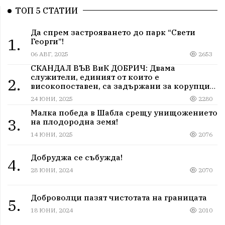
ТОП 5 СТАТИИ
Да спрем застрояването до парк “Свети
1.
Георги”!
06 АВГ, 2025
2653
СКАНДАЛ ВЪВ ВиК ДОБРИЧ: Двама
служители, единият от които е
2.
високопоставен, са задържани за корупция
в мрежа от мълчание и прикриване.
24 ЮНИ, 2025
2280
Малка победа в Шабла срещу унищожението
3.
на плодородна земя!
14 ЮНИ, 2025
2076
Добруджа се събужда!
4.
28 ЮНИ, 2024
2070
Доброволци пазят чистотата на границата
5.
18 ЮНИ, 2024
2010