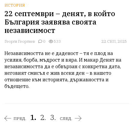
ИСТОРИЯ
22 септември – денят, в който
България заявява своята
независимост
Георги Георгиев
0
533
22 СЕП, 2025
Независимостта не е даденост – тя е плод на 
усилия, борба, мъдрост и вяра. И макар Денят на 
независимостта да е обвързан с конкретна дата, 
неговият смисъл е жив всеки ден – в нашето 
отношение към историята, държавността и 
бъдещето.
1.
2.
3.
ПРЕД.
СЛЕД.