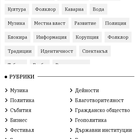
Култура
Фолклор
Каварна
Вода
Музика
Местна власт
Развитие
Полиция
Блокира
Информация
Корупция
Фолклор
Традиции
Идентичност
Спектакъл
Табели
Глоби
Велотуризъм
РУБРИКИ
Благотворителност
Кампания
Фондация
Музика
Дейности
Работа
Статистика
Народност
Ценности
Политика
Благотворителност
Ретро
Изложение
Международен
Футбол
Събития
Гражданско общество
Бизнес
Геополитика
Лига
Сдружения
екология
протест
Фестивал
Държавни институции
протест
Язовир
Одринци
Наследство