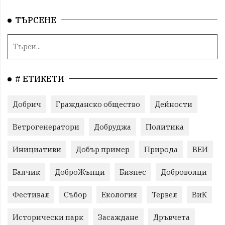
ТЪРСЕНЕ
# ЕТИКЕТИ
Добрич
Гражданско общество
Дейности
Ветрогенератори
Добруджа
Политика
Инициативи
Добър пример
Природа
ВЕИ
Балчик
ДоброЖънци
Бизнес
Доброволци
Фестивал
Събор
Екология
Тервел
ВиК
Исторически парк
Засаждане
Дръвчета