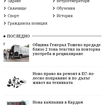
Здраве
Ветрогенератори
Концерт
Здраве
Победа
Баскетбол
Свлачище
Обучения
Спорт
История
Усмивки
Игри
история
празник
Гражданска позиция
независтимост
Община Добрич
ПОСЛЕДНО
Община Добрич
Общински съвет Добрич
Община Генерал Тошево предаде
близо 2 тона текстил за повторна
Шах
Балканиада
Спорт
Световен
употреба и рециклиране
Шампион
Почит
Българево
язовир Одринци
Суха река
събитие
Ново право на ремонт в ЕС: по-
лесно поправяне и по-дълъг
Общност
Крушари
живот на техниката
Нова кампания в Кардам