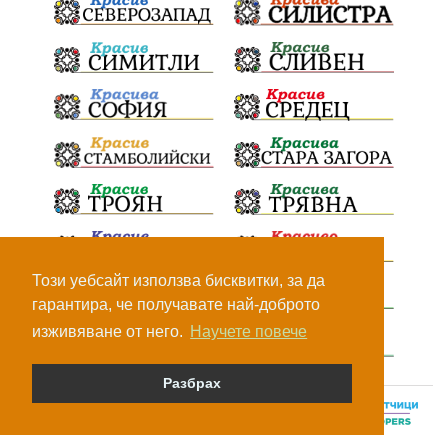
Този уебсайт използва бисквитки, за да
гарантира, че получавате най-доброто
изживяване от него.
Научете повече
Разбрах
© Всички права са запазени, 2026.