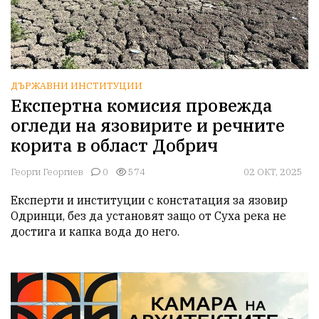
ДЪРЖАВНИ ИНСТИТУЦИИ
Експертна комисия провежда
огледи на язовирите и речните
корита в област Добрич
Георги Георгиев
0
574
02 ОКТ, 2025
Експерти и институции с констатация за язовир 
Одринци, без да установят защо от Суха река не 
достига и капка вода до него.