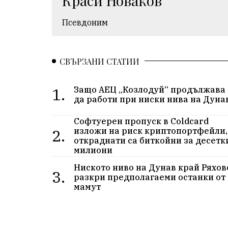
Краси Новаков
Псевдоним
СВЪРЗАНИ СТАТИИ
1.
Защо АЕЦ „Козлодуй“ продължава
да работи при ниски нива на Дуна
Софтуерен пропуск в Coldcard
2.
изложи на риск криптопортфейли,
откраднати са биткойни за десетк
милиони
Ниското ниво на Дунав край Ряхов
3.
разкри предполагаеми останки от
мамут