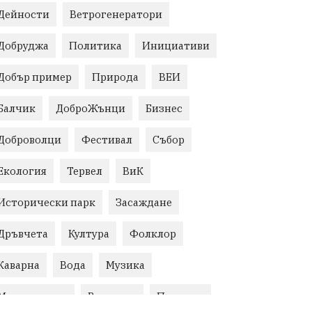
Дейности
Ветрогенератори
Добруджа
Политика
Инициативи
Добър пример
Природа
ВЕИ
Балчик
ДоброЖънци
Бизнес
Доброволци
Фестивал
Събор
Екология
Тервел
ВиК
Исторически парк
Засаждане
Дръвчета
Култура
Фолклор
Каварна
Вода
Музика
Местна власт
Развитие
Полиция