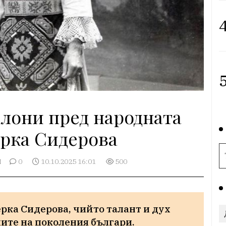
4
5
клони пред народната
рка Сидерова
И
0
10.10.2025 16:01
500
рка Сидерова, чийто талант и дух 
ните на поколения българи.