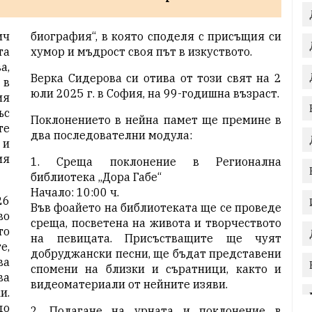
ич
биография“, в която споделя с присъщия си
та
хумор и мъдрост своя път в изкуството.
а,
Верка Сидерова си отива от този свят на 2
 в
юли 2025 г. в София, на 99-годишна възраст.
ия
ъс
Поклонението в нейна памет ще премине в
те
два последователни модула:
 и
ия
1. Среща поклонение в Регионална
библиотека „Дора Габе“
Начало: 10:00 ч.
26
Във фоайето на библиотеката ще се проведе
во
среща, посветена на живота и творчеството
то
на певицата. Присъстващите ще чуят
е,
добруджански песни, ще бъдат представени
ва
спомени на близки и съратници, както и
ва
видеоматериали от нейните изяви.
и.
до
2. Полагане на урната и поклонение в