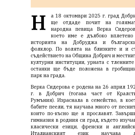
Н
а 18 октомври 2025 г. град Добр
ще отдаде почит на голяма
народна певица Верка Сидеров
което име е дълбоко вплетено
историята на Добруджа и българск
фолклор. По волята на близките и и с
съдействието на Община Добрич и местни
културни институции, урната с тленните
останки ще бъде положена в гробищн
парк на града.
Верка Сидерова е родена на 26 април 19
г. в Добрич (тогава част от Кралст
Румъния). Израснала в семейство, в кое
бабите пеели, тя научава много от песнит
които по-късно ще я прославят. Завърш
гимназия в родния си град, където изуча
класически езици, френски и английск
Италианският език научава 