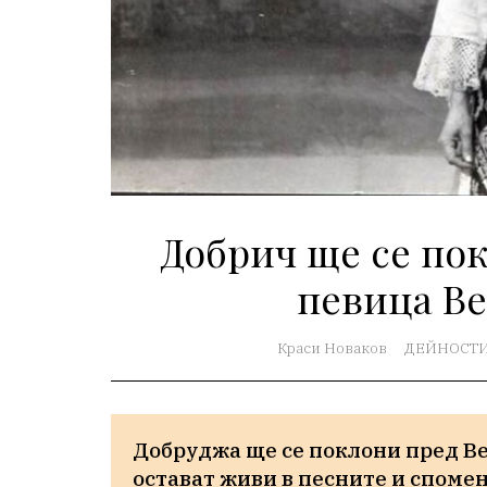
Добрич ще се по
певица Ве
Краси Новаков
ДЕЙНОСТ
Добруджа ще се поклони пред Ве
остават живи в песните и споме