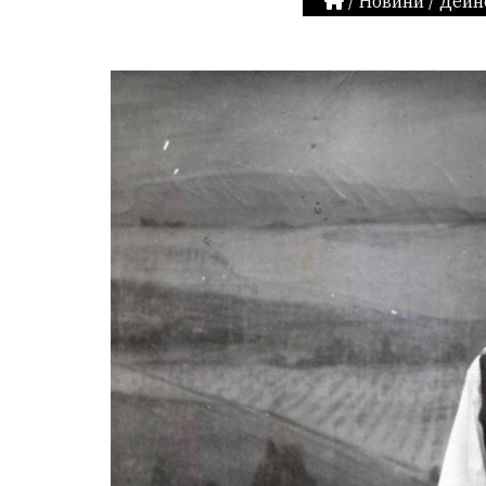
/
Новини
/
Дейн