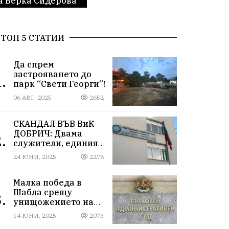
а Верка Сидерова
ТОП 5 СТАТИИ
Да спрем
застрояването до
.
парк “Свети Георги”!
06 АВГ, 2025
2652
СКАНДАЛ ВЪВ ВиК
ДОБРИЧ: Двама
.
служители, единият
от които е
24 ЮНИ, 2025
2278
високопоставен, са
задържани за
корупция в мрежа от
Малка победа в
мълчание и
Шабла срещу
.
прикриване.
унищожението на
плодородна земя!
14 ЮНИ, 2025
2073