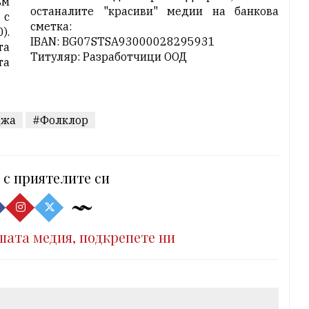
ъм
останалите "красиви" медии на банкова
 с
сметка:
).
IBAN: BG07STSA93000028295931
та
Титуляр: Разработчици ООД
та
джа
#Фолклор
 с приятелите си
шата медия, подкрепете ни