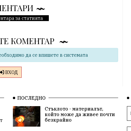
МЕНТАРИ
нтара за статията
ТЕ КОМЕНТАР
еобходимо да се впишете в системата
ВХОД
ПОСЛЕДНО
Стъклото - материалът,
който може да живее почти
безкрайно
т