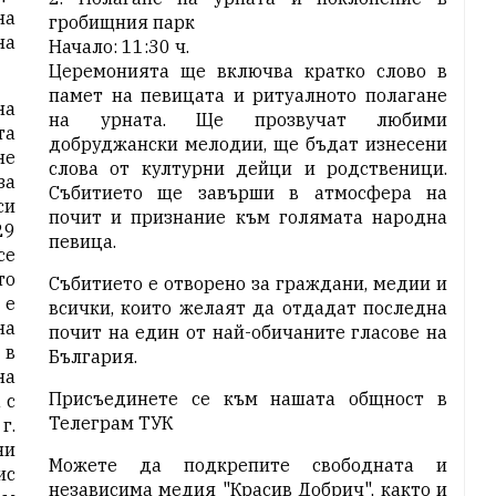
на
гробищния парк
на
Начало: 11:30 ч.
Церемонията ще включва кратко слово в
памет на певицата и ритуалното полагане
на
на урната. Ще прозвучат любими
та
добруджански мелодии, ще бъдат изнесени
не
слова от културни дейци и родственици.
за
Събитието ще завърши в атмосфера на
си
почит и признание към голямата народна
29
певица.
се
то
Събитието е отворено за граждани, медии и
 е
всички, които желаят да отдадат последна
на
почит на един от най-обичаните гласове на
 в
България.
на
Присъединете се към нашата общност в
 с
Телеграм
ТУК
г.
ни
Можете да подкрепите свободната и
ис
независима медия "Красив Добрич", както и