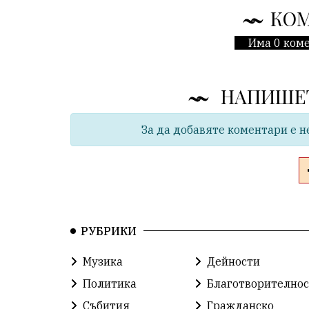
КО
Има 0 коме
НАПИШЕ
За да добавяте коментари е н
РУБРИКИ
Музика
Дейности
Политика
Благотворителнос
Събития
Гражданско