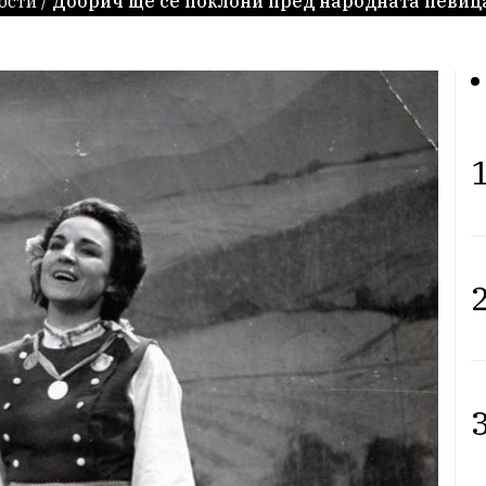
ости
/
Добрич ще се поклони пред народната певиц
1
2
3