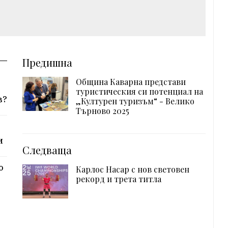
Предишна
Община Каварна представи
туристическия си потенциал на
в?
„Културен туризъм“ - Велико
Търново 2025
и
Следваща
о
Карлос Насар с нов световен
рекорд и трета титла