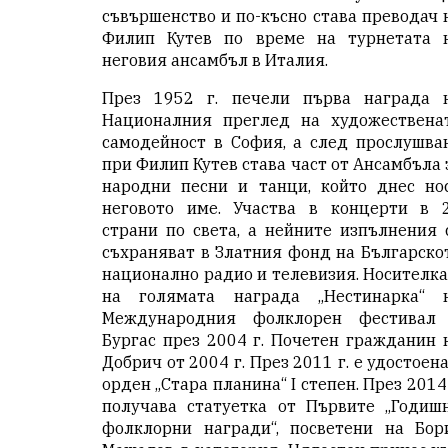
съвършенство и по-късно става преводач 
Филип Кутев по време на турнетата 
неговия ансамбъл в Италия.
През 1952 г. печели първа награда 
Националния преглед на художествена
самодейност в София, а след прослушва
при Филип Кутев става част от Ансамбъла 
народни песни и танци, който днес но
неговото име. Участва в концерти в 
страни по света, а нейните изпълнения 
съхраняват в Златния фонд на Българско
национално радио и телевизия. Носителка
на голямата награда „Нестинарка“ 
Международния фолклорен фестивал
Бургас през 2004 г. Почетен гражданин 
Добрич от 2004 г. През 2011 г. е удостоена
орден „Стара планина“ I степен. През 2014 
получава статуетка от Първите „Годиш
фолклорни награди“, посветени на Бор