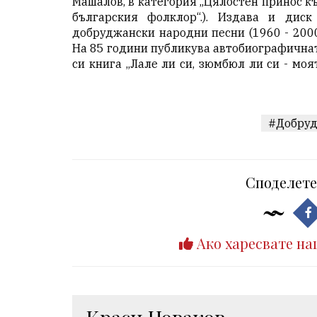
Машалов, в категория „Цялостен принос к
българския фолклор“.). Издава и диск
добруджански народни песни (1960 - 2000
На 85 години публикува автобиографична
си книга „Лале ли си, зюмбюл ли си - моя
#Добру
Споделете
Ако харесвате на